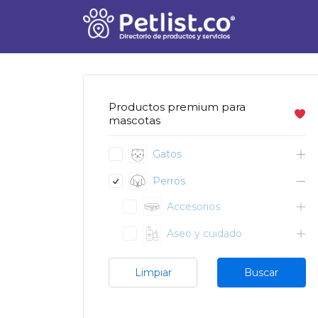
Buscar
por:
Productos premium para
mascotas
Gatos
Perros
Accesorios
Aseo y cuidado
Limpiar
Buscar