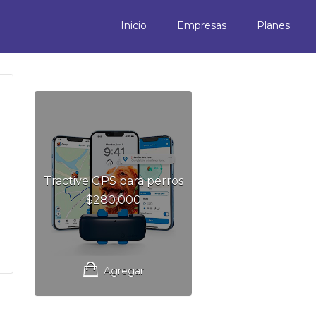
Inicio
Empresas
Planes
Tractive GPS para perros
$
280,000
Agregar