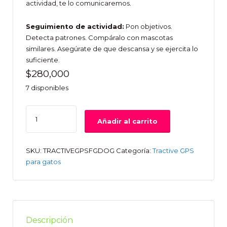
actividad, te lo comunicaremos.
Seguimiento de actividad:
Pon objetivos.
Detecta patrones. Compáralo con mascotas
similares. Asegúrate de que descansa y se ejercita lo
suficiente.
$
280,000
7 disponibles
Tractive
Añadir al carrito
GPS
para
gatos
SKU:
TRACTIVEGPSFGDOG
Categoría:
Tractive GPS
cantidad
para gatos
Descripción