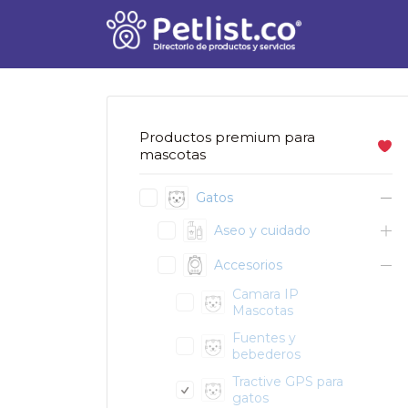
Buscar
por:
Productos premium para
mascotas
Gatos
Aseo y cuidado
Accesorios
Camara IP
Mascotas
Fuentes y
bebederos
Tractive GPS para
gatos