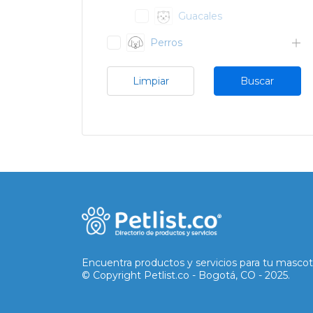
Guacales
Perros
Limpiar
Buscar
Encuentra productos y servicios para tu mascot
© Copyright Petlist.co - Bogotá, CO - 2025.