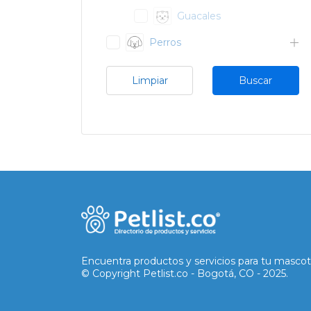
Guacales
Perros
Limpiar
Buscar
Encuentra productos y servicios para tu mascot
© Copyright Petlist.co - Bogotá, CO - 2025.