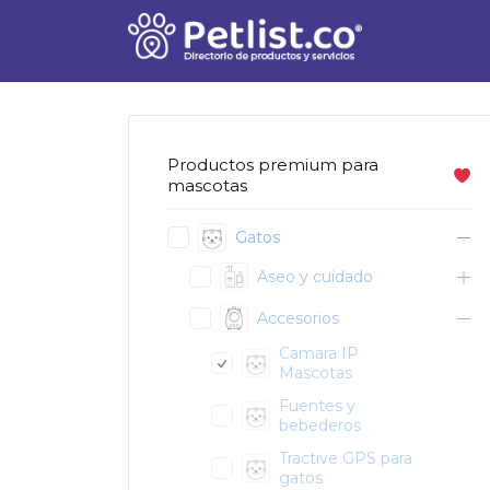
Buscar
por:
Productos premium para
mascotas
Gatos
Aseo y cuidado
Accesorios
Camara IP
Mascotas
Fuentes y
bebederos
Tractive GPS para
gatos